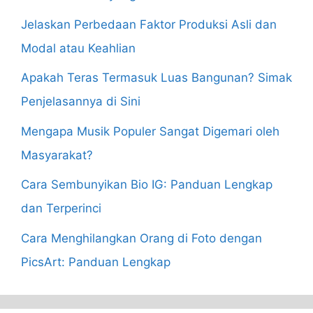
Jelaskan Perbedaan Faktor Produksi Asli dan
Modal atau Keahlian
Apakah Teras Termasuk Luas Bangunan? Simak
Penjelasannya di Sini
Mengapa Musik Populer Sangat Digemari oleh
Masyarakat?
Cara Sembunyikan Bio IG: Panduan Lengkap
dan Terperinci
Cara Menghilangkan Orang di Foto dengan
PicsArt: Panduan Lengkap