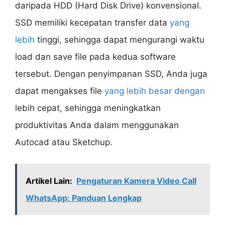
daripada HDD (Hard Disk Drive) konvensional.
SSD memiliki kecepatan transfer data
yang
lebih
tinggi, sehingga dapat mengurangi waktu
load dan save file pada kedua software
tersebut. Dengan penyimpanan SSD, Anda juga
dapat mengakses file
yang lebih besar dengan
lebih cepat, sehingga meningkatkan
produktivitas Anda dalam menggunakan
Autocad atau Sketchup.
Artikel Lain:
Pengaturan Kamera Video Call
WhatsApp: Panduan Lengkap