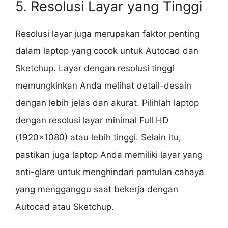
5. Resolusi Layar yang Tinggi
Resolusi layar juga merupakan faktor penting
dalam laptop yang cocok untuk Autocad dan
Sketchup. Layar dengan resolusi tinggi
memungkinkan Anda melihat detail-desain
dengan lebih jelas dan akurat. Pilihlah laptop
dengan resolusi layar minimal Full HD
(1920×1080) atau lebih tinggi. Selain itu,
pastikan juga laptop Anda memiliki layar yang
anti-glare untuk menghindari pantulan cahaya
yang mengganggu saat bekerja dengan
Autocad atau Sketchup.