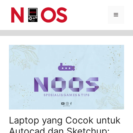
Skip
Menu
to
content
Laptop yang Cocok untuk
Autocad dan Sketchup: