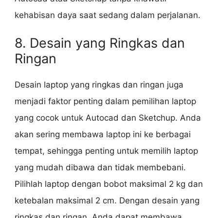
kehabisan daya saat sedang dalam perjalanan.
8. Desain yang Ringkas dan
Ringan
Desain laptop yang ringkas dan ringan juga
menjadi faktor penting dalam pemilihan laptop
yang cocok untuk Autocad dan Sketchup. Anda
akan sering membawa laptop ini ke berbagai
tempat, sehingga penting untuk memilih laptop
yang mudah dibawa dan tidak membebani.
Pilihlah laptop dengan bobot maksimal 2 kg dan
ketebalan maksimal 2 cm. Dengan desain yang
ringkas dan ringan, Anda dapat membawa