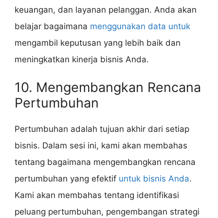
keuangan, dan layanan pelanggan. Anda akan
belajar bagaimana
menggunakan data untuk
mengambil keputusan yang lebih baik dan
meningkatkan kinerja bisnis Anda.
10. Mengembangkan Rencana
Pertumbuhan
Pertumbuhan adalah tujuan akhir dari setiap
bisnis. Dalam sesi ini, kami akan membahas
tentang bagaimana mengembangkan rencana
pertumbuhan yang efektif
untuk bisnis Anda
.
Kami akan membahas tentang identifikasi
peluang pertumbuhan, pengembangan strategi