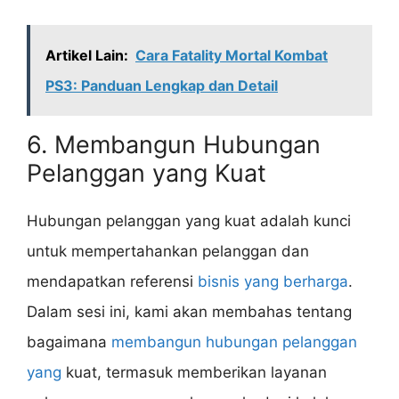
Artikel Lain:
Cara Fatality Mortal Kombat
PS3: Panduan Lengkap dan Detail
6. Membangun Hubungan
Pelanggan yang Kuat
Hubungan pelanggan yang kuat adalah kunci
untuk mempertahankan pelanggan dan
mendapatkan referensi
bisnis yang berharga
.
Dalam sesi ini, kami akan membahas tentang
bagaimana
membangun hubungan pelanggan
yang
kuat, termasuk memberikan layanan