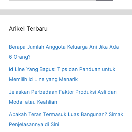
for:
Arikel Terbaru
Berapa Jumlah Anggota Keluarga Ani Jika Ada
6 Orang?
Id Line Yang Bagus: Tips dan Panduan untuk
Memilih Id Line yang Menarik
Jelaskan Perbedaan Faktor Produksi Asli dan
Modal atau Keahlian
Apakah Teras Termasuk Luas Bangunan? Simak
Penjelasannya di Sini