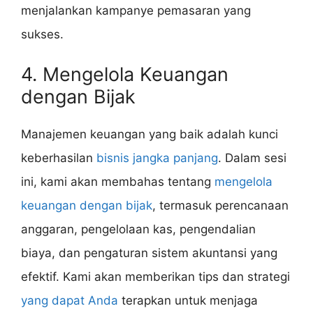
menjalankan kampanye pemasaran yang
sukses.
4. Mengelola Keuangan
dengan Bijak
Manajemen keuangan yang baik adalah kunci
keberhasilan
bisnis jangka panjang
. Dalam sesi
ini, kami akan membahas tentang
mengelola
keuangan dengan bijak
, termasuk perencanaan
anggaran, pengelolaan kas, pengendalian
biaya, dan pengaturan sistem akuntansi yang
efektif. Kami akan memberikan tips dan strategi
yang dapat Anda
terapkan untuk menjaga