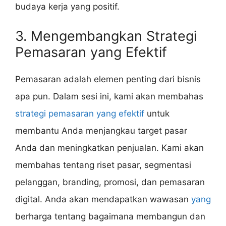
budaya kerja yang positif.
3. Mengembangkan Strategi
Pemasaran yang Efektif
Pemasaran adalah elemen penting dari bisnis
apa pun. Dalam sesi ini, kami akan membahas
strategi pemasaran yang efektif
untuk
membantu Anda menjangkau target pasar
Anda dan meningkatkan penjualan. Kami akan
membahas tentang riset pasar, segmentasi
pelanggan, branding, promosi, dan pemasaran
digital. Anda akan mendapatkan wawasan
yang
berharga tentang bagaimana membangun dan