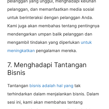
pelanggan yang unggul, menghadapi keluhan
pelanggan, dan memanfaatkan media sosial
untuk berinteraksi dengan pelanggan Anda.
Kami juga akan membahas tentang pentingnya
mendengarkan umpan balik pelanggan dan
mengambil tindakan yang diperlukan
untuk
meningkatkan
pengalaman mereka.
7. Menghadapi Tantangan
Bisnis
Tantangan
bisnis adalah hal yang
tak
terhindarkan dalam menjalankan bisnis. Dalam
sesi ini, kami akan membahas tentang