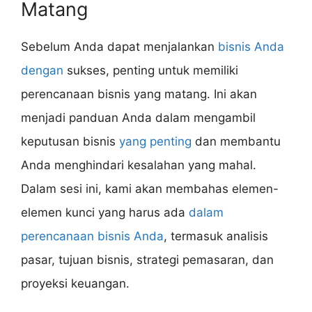
Matang
Sebelum Anda dapat menjalankan
bisnis Anda
dengan
sukses, penting untuk memiliki
perencanaan bisnis yang matang. Ini akan
menjadi panduan Anda dalam mengambil
keputusan bisnis
yang penting
dan membantu
Anda menghindari kesalahan yang mahal.
Dalam sesi ini, kami akan membahas elemen-
elemen kunci yang harus ada
dalam
perencanaan bisnis Anda
, termasuk analisis
pasar, tujuan bisnis, strategi pemasaran, dan
proyeksi keuangan.