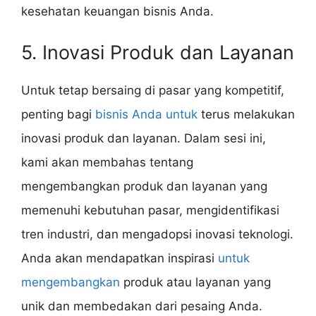
kesehatan keuangan bisnis Anda.
5. Inovasi Produk dan Layanan
Untuk tetap bersaing di pasar yang kompetitif,
penting bagi
bisnis Anda untuk
terus melakukan
inovasi produk dan layanan. Dalam sesi ini,
kami akan membahas tentang
mengembangkan produk dan layanan yang
memenuhi kebutuhan pasar, mengidentifikasi
tren industri, dan mengadopsi inovasi teknologi.
Anda akan mendapatkan inspirasi
untuk
mengembangkan
produk atau layanan yang
unik dan membedakan dari pesaing Anda.