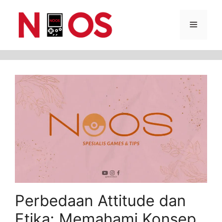
Skip
Menu
to
content
Perbedaan Attitude dan
Etika: Memahami Konsep