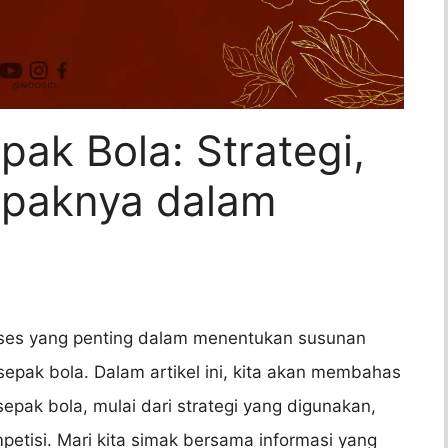
ak Bola: Strategi,
mpaknya dalam
ses yang penting dalam menentukan susunan
epak bola. Dalam artikel ini, kita akan membahas
pak bola, mulai dari strategi yang digunakan,
tisi. Mari kita simak bersama informasi yang