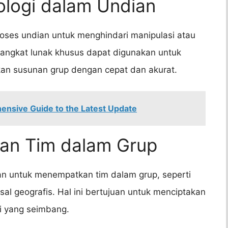
ologi dalam Undian
roses undian untuk menghindari manipulasi atau
rangkat lunak khusus dapat digunakan untuk
n susunan grup dengan cepat dan akurat.
nsive Guide to the Latest Update
tan Tim dalam Grup
an untuk menempatkan tim dalam grup, seperti
sal geografis. Hal ini bertujuan untuk menciptakan
i yang seimbang.