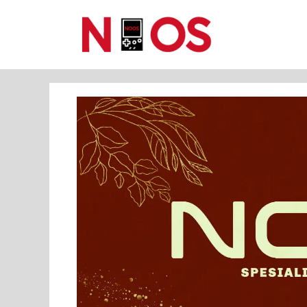
Skip
to
content