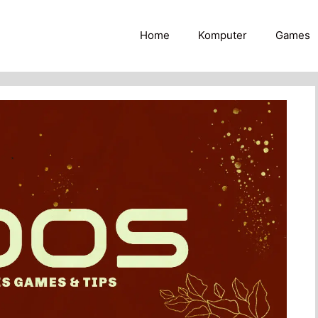
Home
Komputer
Games