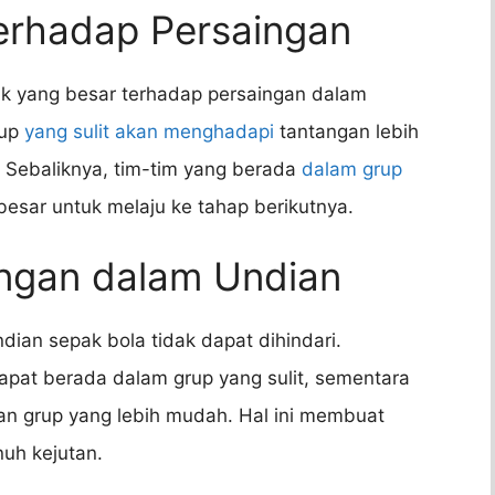
erhadap Persaingan
k yang besar terhadap persaingan dalam
rup
yang sulit akan menghadapi
tantangan lebih
. Sebaliknya, tim-tim yang berada
dalam grup
esar untuk melaju ke tahap berikutnya.
ungan dalam Undian
ian sepak bola tidak dapat dihindari.
pat berada dalam grup yang sulit, sementara
n grup yang lebih mudah. Hal ini membuat
nuh kejutan.