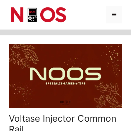
Skip
Menu
to
content
Voltase Injector Common
Rail