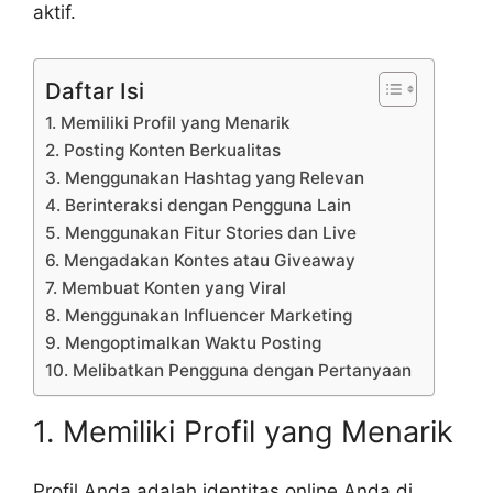
aktif.
Daftar Isi
1. Memiliki Profil yang Menarik
2. Posting Konten Berkualitas
3. Menggunakan Hashtag yang Relevan
4. Berinteraksi dengan Pengguna Lain
5. Menggunakan Fitur Stories dan Live
6. Mengadakan Kontes atau Giveaway
7. Membuat Konten yang Viral
8. Menggunakan Influencer Marketing
9. Mengoptimalkan Waktu Posting
10. Melibatkan Pengguna dengan Pertanyaan
1. Memiliki Profil yang Menarik
Profil Anda adalah identitas online Anda di