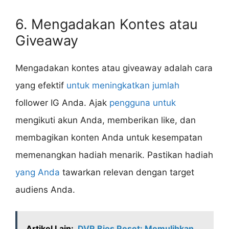
6. Mengadakan Kontes atau
Giveaway
Mengadakan kontes atau giveaway adalah cara
yang efektif
untuk meningkatkan jumlah
follower IG Anda. Ajak
pengguna untuk
mengikuti akun Anda, memberikan like, dan
membagikan konten Anda untuk kesempatan
memenangkan hadiah menarik. Pastikan hadiah
yang Anda
tawarkan relevan dengan target
audiens Anda.
Artikel Lain:
DVR Bios Reset: Memulihkan