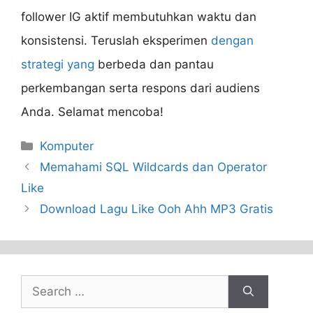
follower IG aktif membutuhkan waktu dan
konsistensi. Teruslah eksperimen
dengan
strategi yang
berbeda dan pantau
perkembangan serta respons dari audiens
Anda. Selamat mencoba!
Categories
Komputer
Memahami SQL Wildcards dan Operator
Like
Download Lagu Like Ooh Ahh MP3 Gratis
Search
for: