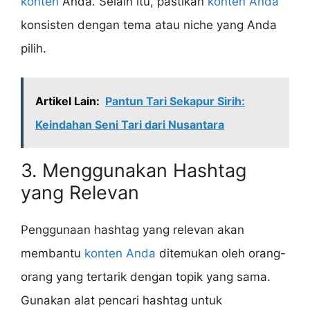
konten
Anda. Selain itu, pastikan
konten Anda
konsisten dengan tema atau niche yang Anda
pilih.
Artikel Lain:
Pantun Tari Sekapur Sirih:
Keindahan Seni Tari dari Nusantara
3. Menggunakan Hashtag
yang Relevan
Penggunaan hashtag yang relevan akan
membantu
konten Anda
ditemukan oleh orang-
orang yang tertarik dengan topik yang sama.
Gunakan alat pencari hashtag untuk