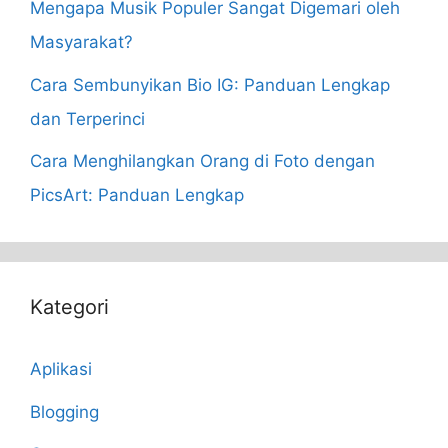
Mengapa Musik Populer Sangat Digemari oleh
Masyarakat?
Cara Sembunyikan Bio IG: Panduan Lengkap
dan Terperinci
Cara Menghilangkan Orang di Foto dengan
PicsArt: Panduan Lengkap
Kategori
Aplikasi
Blogging