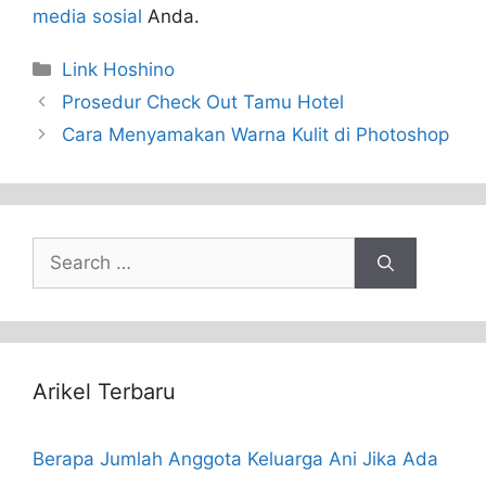
media sosial
Anda.
Categories
Link Hoshino
Prosedur Check Out Tamu Hotel
Cara Menyamakan Warna Kulit di Photoshop
Search
for:
Arikel Terbaru
Berapa Jumlah Anggota Keluarga Ani Jika Ada