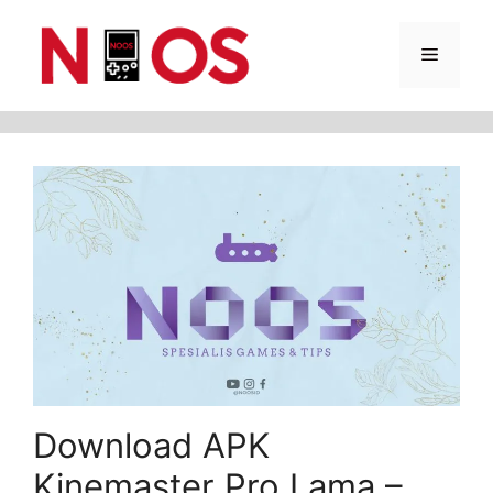
Skip
Menu
to
content
Download APK
Kinemaster Pro Lama –