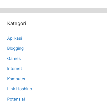
Kategori
Aplikasi
Blogging
Games
Internet
Komputer
Link Hoshino
Potensial