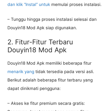
dan klik “Instal” untuk
memulai proses instalasi.
– Tunggu hingga proses instalasi selesai dan
Douyin18 Mod Apk siap digunakan.
2. Fitur-Fitur Terbaru
Douyin18 Mod Apk
Douyin18 Mod Apk memiliki beberapa fitur
menarik yang
tidak tersedia pada versi asli.
Berikut adalah beberapa fitur terbaru yang
dapat dinikmati pengguna:
– Akses ke fitur premium secara gratis: