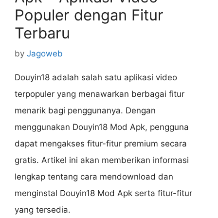
Populer dengan Fitur
Terbaru
by
Jagoweb
Douyin18 adalah salah satu aplikasi video
terpopuler yang menawarkan berbagai fitur
menarik bagi penggunanya. Dengan
menggunakan Douyin18 Mod Apk, pengguna
dapat mengakses fitur-fitur premium secara
gratis. Artikel ini akan memberikan informasi
lengkap tentang cara mendownload dan
menginstal Douyin18 Mod Apk serta fitur-fitur
yang tersedia.