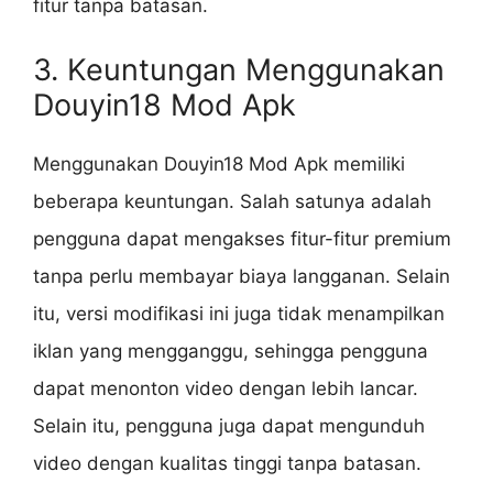
fitur tanpa batasan.
3. Keuntungan Menggunakan
Douyin18 Mod Apk
Menggunakan Douyin18 Mod Apk memiliki
beberapa keuntungan. Salah satunya adalah
pengguna dapat mengakses fitur-fitur premium
tanpa perlu membayar biaya langganan. Selain
itu, versi modifikasi ini juga tidak menampilkan
iklan yang mengganggu, sehingga pengguna
dapat menonton video dengan lebih lancar.
Selain itu, pengguna juga dapat mengunduh
video dengan kualitas tinggi tanpa batasan.