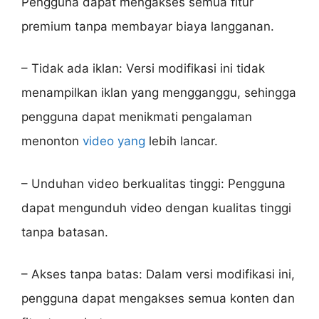
Pengguna dapat mengakses semua fitur
premium tanpa membayar biaya langganan.
– Tidak ada iklan: Versi modifikasi ini tidak
menampilkan iklan yang mengganggu, sehingga
pengguna dapat menikmati pengalaman
menonton
video yang
lebih lancar.
– Unduhan video berkualitas tinggi: Pengguna
dapat mengunduh video dengan kualitas tinggi
tanpa batasan.
– Akses tanpa batas: Dalam versi modifikasi ini,
pengguna dapat mengakses semua konten dan