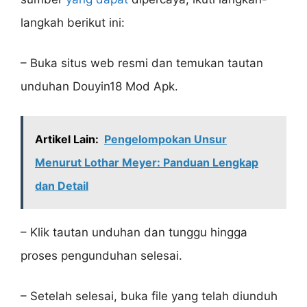
langkah berikut ini:
– Buka situs web resmi dan temukan tautan
unduhan Douyin18 Mod Apk.
Artikel Lain:
Pengelompokan Unsur
Menurut Lothar Meyer: Panduan Lengkap
dan Detail
– Klik tautan unduhan dan tunggu hingga
proses pengunduhan selesai.
– Setelah selesai, buka file yang telah diunduh