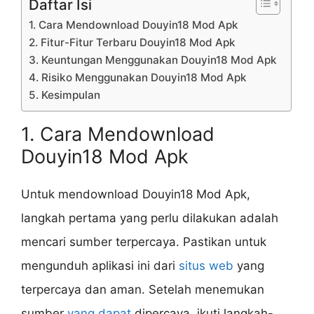
Daftar Isi
1. Cara Mendownload Douyin18 Mod Apk
2. Fitur-Fitur Terbaru Douyin18 Mod Apk
3. Keuntungan Menggunakan Douyin18 Mod Apk
4. Risiko Menggunakan Douyin18 Mod Apk
5. Kesimpulan
1. Cara Mendownload
Douyin18 Mod Apk
Untuk mendownload Douyin18 Mod Apk,
langkah pertama yang perlu dilakukan adalah
mencari sumber terpercaya. Pastikan untuk
mengunduh aplikasi ini dari
situs web
yang
terpercaya dan aman. Setelah menemukan
sumber
yang dapat
dipercaya, ikuti langkah-