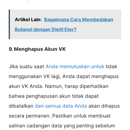
Artikel Lain:
Bagaimana Cara Membedakan
Butanol dengan Dietil Eter?
9. Menghapus Akun VK
Jika suatu saat
Anda memutuskan untuk
tidak
menggunakan VK lagi, Anda dapat menghapus
akun VK Anda. Namun, harap diperhatikan
bahwa penghapusan akun tidak dapat
dibatalkan
dan semua data Anda
akan dihapus
secara permanen. Pastikan untuk membuat
salinan cadangan data yang penting sebelum