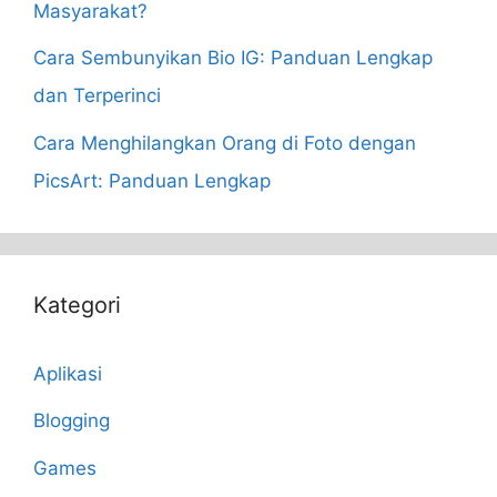
Masyarakat?
Cara Sembunyikan Bio IG: Panduan Lengkap
dan Terperinci
Cara Menghilangkan Orang di Foto dengan
PicsArt: Panduan Lengkap
Kategori
Aplikasi
Blogging
Games