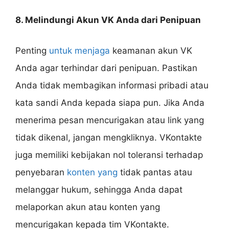
8. Melindungi Akun VK Anda dari Penipuan
Penting
untuk menjaga
keamanan akun VK
Anda agar terhindar dari penipuan. Pastikan
Anda tidak membagikan informasi pribadi atau
kata sandi Anda kepada siapa pun. Jika Anda
menerima pesan mencurigakan atau link yang
tidak dikenal, jangan mengkliknya. VKontakte
juga memiliki kebijakan nol toleransi terhadap
penyebaran
konten yang
tidak pantas atau
melanggar hukum, sehingga Anda dapat
melaporkan akun atau konten yang
mencurigakan kepada tim VKontakte.