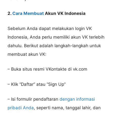
2.
Cara Membuat
Akun VK Indonesia
Sebelum Anda dapat melakukan login VK
Indonesia, Anda perlu memiliki akun VK terlebih
dahulu. Berikut adalah langkah-langkah untuk
membuat akun VK:
– Buka situs resmi VKontakte di vk.com
– Klik “Daftar” atau “Sign Up”
– Isi formulir pendaftaran
dengan informasi
pribadi Anda
, seperti nama, tanggal lahir, dan