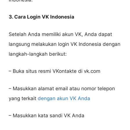
3. Cara Login VK Indonesia
Setelah Anda memiliki akun VK, Anda dapat
langsung melakukan login VK Indonesia dengan
langkah-langkah berikut:
– Buka situs resmi VKontakte di vk.com
– Masukkan alamat email atau nomor telepon
yang terkait
dengan akun VK Anda
– Masukkan kata sandi VK Anda