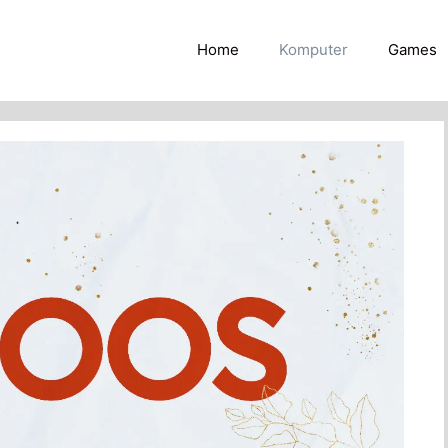
Home
Komputer
Games