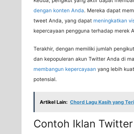
Kedua, pengikut yang aktif dapat memban
dengan konten Anda
. Mereka dapat mem
tweet Anda, yang dapat
meningkatkan vis
kepercayaan pengguna terhadap merek 
Terakhir, dengan memiliki jumlah pengiku
dan kepopuleran akun Twitter Anda di ma
membangun kepercayaan
yang lebih kuat
potensial.
Artikel Lain:
Chord Lagu Kasih yang Ter
Contoh Iklan Twitter