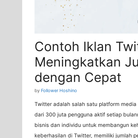
Contoh Iklan Twit
Meningkatkan Ju
dengan Cepat
by
Follower Hoshino
Twitter adalah salah satu platform media 
dari 300 juta pengguna aktif setiap bula
bisnis dan individu untuk membangun ke
keberhasilan di Twitter, memiliki jumlah 