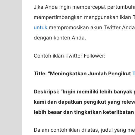
Jika Anda ingin mempercepat pertumbuha
mempertimbangkan menggunakan iklan Twi
untuk
mempromosikan akun Twitter Anda 
dengan konten Anda.
Contoh iklan Twitter Follower:
Title: “Meningkatkan Jumlah Pengikut
Deskripsi: “Ingin memiliki lebih banyak 
kami dan dapatkan pengikut yang rele
lebih besar dan tingkatkan keterlibata
Dalam contoh iklan di atas, judul yang m