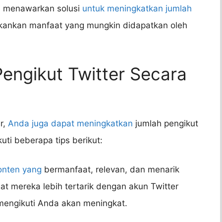
ini menawarkan solusi
untuk meningkatkan jumlah
kankan manfaat yang mungkin didapatkan oleh
engikut Twitter Secara
r,
Anda juga dapat meningkatkan
jumlah pengikut
ti beberapa tips berikut:
onten yang
bermanfaat, relevan, dan menarik
t mereka lebih tertarik dengan akun Twitter
engikuti Anda akan meningkat.