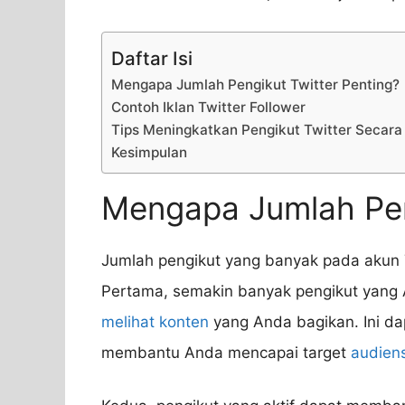
Daftar Isi
Mengapa Jumlah Pengikut Twitter Penting?
Contoh Iklan Twitter Follower
Tips Meningkatkan Pengikut Twitter Secara
Kesimpulan
Mengapa Jumlah Pen
Jumlah pengikut yang banyak pada akun 
Pertama, semakin banyak pengikut yang 
melihat konten
yang Anda bagikan. Ini da
membantu Anda mencapai target
audiens