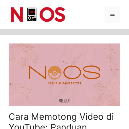
Skip
Menu
to
content
Cara Memotong Video di
YouTube: Panduan