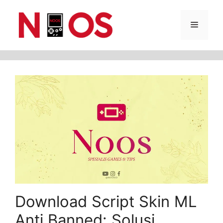
Skip
Menu
to
content
Download Script Skin ML
Anti Banned: Solusi